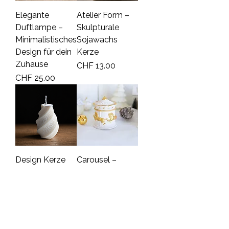
Elegante
Atelier Form –
Duftlampe –
Skulpturale
Minimalistisches
Sojawachs
Design für dein
Kerze
Zuhause
Price
CHF 13.00
Price
CHF 25.00
Design Kerze
Carousel –
mit Struktur –
Jesmonite tin
Modern Twist
with soy candle
Price
Price
CHF 39.00
CHF 39.90