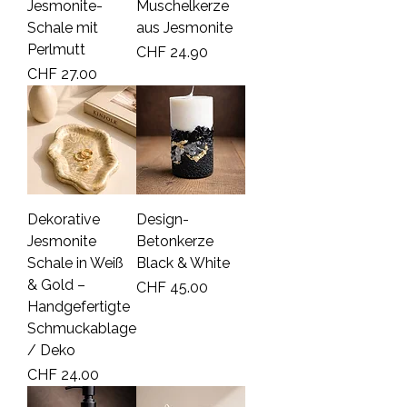
Jesmonite-
Muschelkerze
Schale mit
aus Jesmonite
Perlmutt
Price
CHF 24.90
Price
CHF 27.00
Dekorative
Design-
Jesmonite
Betonkerze
Schale in Weiß
Black & White
& Gold –
Price
CHF 45.00
Handgefertigte
Schmuckablage
/ Deko
Price
CHF 24.00