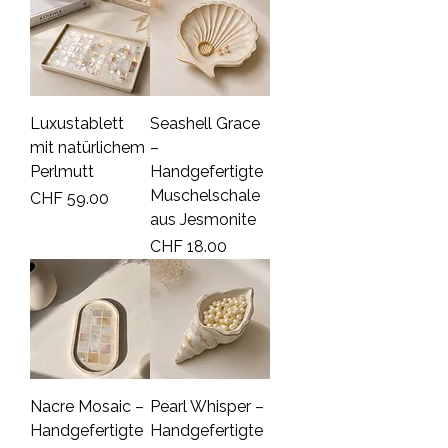
Luxustablett
Seashell Grace
mit natürlichem
–
Perlmutt
Handgefertigte
Muschelschale
Price
CHF 59.00
aus Jesmonite
Price
CHF 18.00
Nacre Mosaic –
Pearl Whisper –
Handgefertigte
Handgefertigte