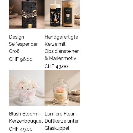
Design
Handgefertigte
Seifespender
Kerze mit
Groß
Obsidiansteinen
& Marienmotiv
Price
CHF 96.00
Price
CHF 43.00
Blush Bloom –
Lumière Fleur –
Kerzenbouquet
Duftkerze unter
Glaskuppel
Price
CHF 49.00