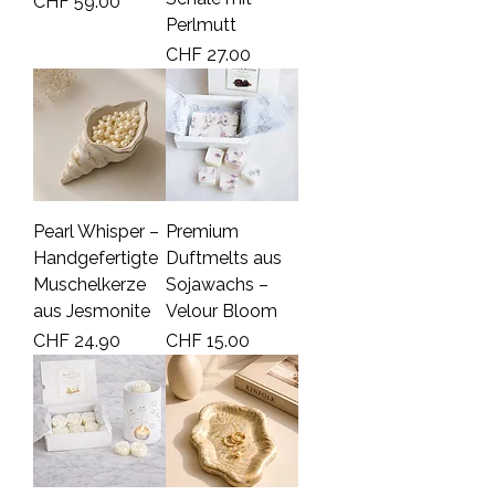
Price
CHF 59.00
Perlmutt
Price
CHF 27.00
Pearl Whisper –
Premium
Handgefertigte
Duftmelts aus
Muschelkerze
Sojawachs –
aus Jesmonite
Velour Bloom
Price
Price
CHF 24.90
CHF 15.00