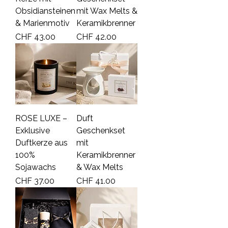
Obsidiansteinen
mit Wax Melts &
& Marienmotiv
Keramikbrenner
Price
Price
CHF 43.00
CHF 42.00
ROSE LUXE –
Duft
Exklusive
Geschenkset
Duftkerze aus
mit
100%
Keramikbrenner
Sojawachs
& Wax Melts
Price
Price
CHF 37.00
CHF 41.00