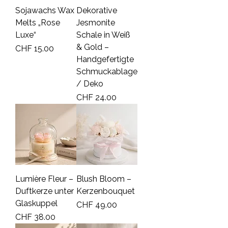
Sojawachs Wax
Dekorative
Melts „Rose
Jesmonite
Luxe“
Schale in Weiß
& Gold –
Price
CHF 15.00
Handgefertigte
Schmuckablage
/ Deko
Price
CHF 24.00
Lumière Fleur –
Blush Bloom –
Duftkerze unter
Kerzenbouquet
Glaskuppel
Price
CHF 49.00
Price
CHF 38.00