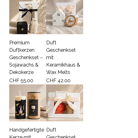
Premium
Duft
Duftkerzen
Geschenkset
Geschenkset –
mit
Sojawachs &
Keramikhaus &
Dekokerze
Wax Melts
Price
Price
CHF 55.00
CHF 42.00
Handgefertigte
Duft
Kerze mit
Geschenkset