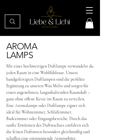
AROMA
LAMPS
Mit einer hochwertigen Duftlampe verwandelst du
jeden Raum in eine Wohlfühloase. Unsere
handgefertigten Duftlampen sind die perfekte
Ergänzung zu unseren Wax Melts und sorgen für
einen angenehmen, langanhaltenden Raumduft –
ganz ohne offene Kerze im Raum zu verteilen.
Eine Aromalampe oder Duftlampe eignet sich
ideal für Wohnzimmer, Schlafzimmer,
Badezimmer oder Eingangsbereiche. Durch das
sanfte Erwärmen des Duftwachses entfalten sich
die feinen Duftnoten besonders gleichmäßig und
schaffen eine entspannende Atmosphäre.