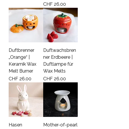
Price
CHF 26.00
Duftbrenner
Duftwachsbren
„Orange“ |
ner Erdbeere |
Keramik Wax
Duftlampe für
Melt Burner
Wax Melts
Price
Price
CHF 26.00
CHF 26.00
Hasen
Mother-of-pearl