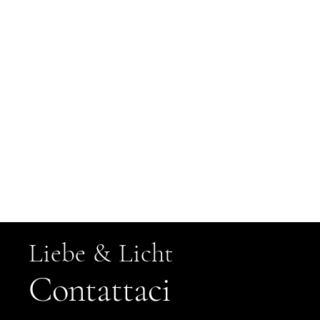
Un
l
Liebe & Licht
Contattaci
un