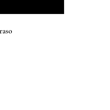
 raso
i