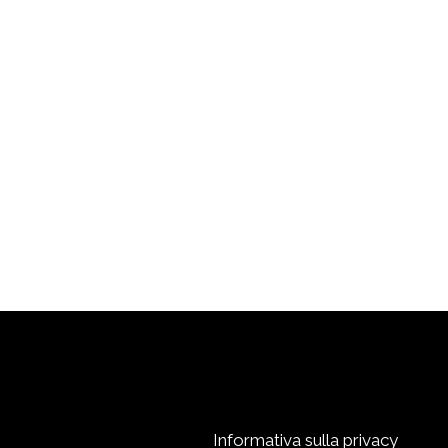
 in
o
no
i
ità
Informativa sulla privacy