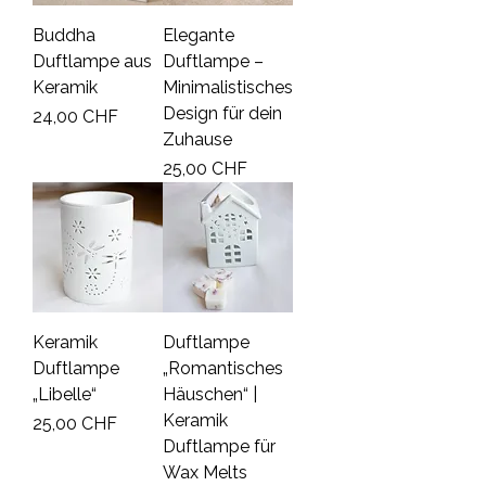
Buddha
Elegante
Duftlampe aus
Duftlampe –
Keramik
Minimalistisches
Design für dein
Prezzo
24,00 CHF
Zuhause
Prezzo
25,00 CHF
Keramik
Duftlampe
Duftlampe
„Romantisches
„Libelle“
Häuschen“ |
Keramik
Prezzo
25,00 CHF
Duftlampe für
Wax Melts