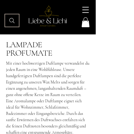
LAMPADE
PROFUMATE
Mit einer hochwertigen Duftlampe verwandelst du
jeden Raum in eine Wohlfühloase. Unsere
handgefertigten Duftlampen sind die perfekte
Ergänzung zu unseren Wax Melts und sorgen für
einen angenehmen, langanhaltenden Raumduft –
ganz ohne offene Kerze im Raum zu verteilen.
Eine Aromalampe oder Duftlampe eignet sich
ideal für Wohnzimmer, Schlafzimmer,
Badezimmer oder Eingangsbereiche. Durch das
sanfte Erwärmen des Duftwachses entfalten sich
die feinen Duftnoten besonders gleichmäßig und
schaffen eine entspannende Atmosphäre.