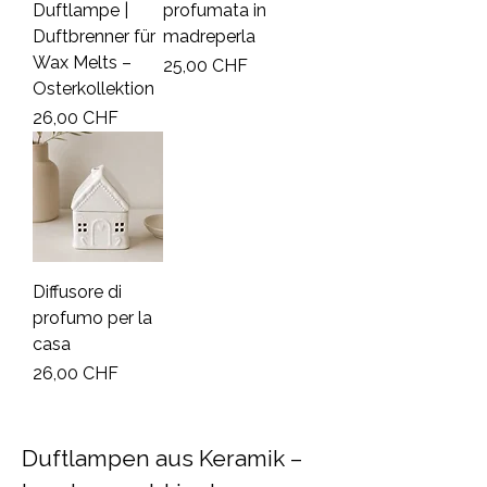
Duftlampe |
profumata in
Duftbrenner für
madreperla
Wax Melts –
Prezzo
25,00 CHF
Osterkollektion
Prezzo
26,00 CHF
Diffusore di
profumo per la
casa
Prezzo
26,00 CHF
Duftlampen aus Keramik –