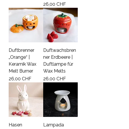
Prezzo
26,00 CHF
Duftbrenner
Duftwachsbren
„Orange“ |
ner Erdbeere |
Keramik Wax
Duftlampe für
Melt Burner
Wax Melts
Prezzo
Prezzo
26,00 CHF
26,00 CHF
Hasen
Lampada