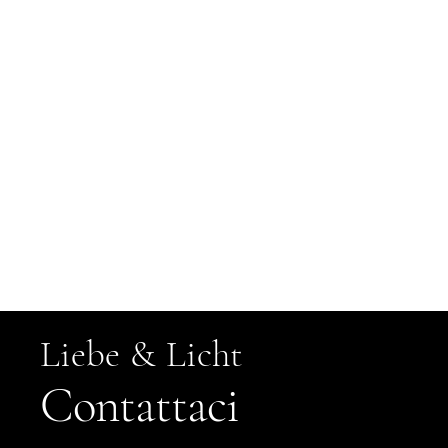
vo
un
Liebe & Licht
P
Contattaci