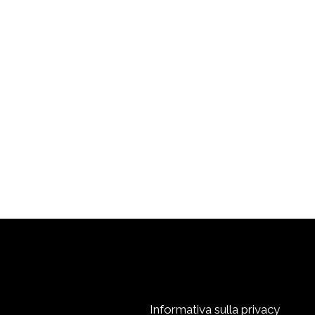
l
ate
ro
mi
Informativa sulla privacy