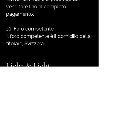
venditore fino al completo
pagamento.
10. Foro competente
Il foro competente è il domicilio della
titolare, Svizzera.
Liebe & Licht
Contattaci
E-mail
*
Sì, iscrivimi alla tua newsletter.
*
Iscriviti