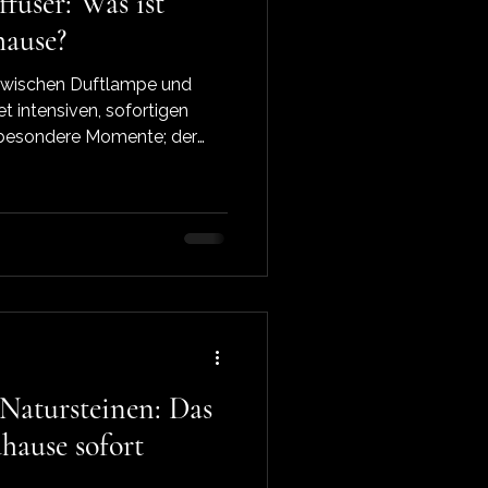
fuser: Was ist
hause?
 zwischen Duftlampe und
et intensiven, sofortigen
d besondere Momente; der
ften, kontinuierlichen Duft –
Gebrauch, kleine Räume und
Haustieren. Bei Liebe &
igte Schweizer Produkte für
 Natursteinen: Das
uhause sofort