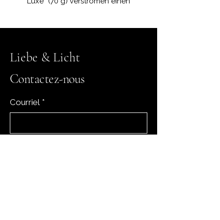
Luxe“ (70 g) verströmen einen
eleganten und raffinierten Duft,
der deinem Zuhause eine warme
und stilvolle Atmosphäre schenkt.
Die Duftkomposition vereint die
Liebe & Licht
spritzige Frische von Rosé
Champagne, die zarte florale
Contactez-nous
Eleganz von Jasmin und Lilac
sowie die sanfte, warme Tiefe von
Courriel
*
Sandelholz. Beim Schmelzen
entfaltet sich ein harmonischer,
luxuriöser Duft, der den Raum mit
einer feinen floralen Note erfüllt.
Oui, abonnez-moi à votre 
Jeder Wax Melt wird liebevoll aus
newsletter.
*
natürlichem Sojawachs
Subscribe
handgefertigt und in einer kleinen
Rosenform gegossen – ein Detail,
das Eleganz, Wärme und
Handwerkskunst widerspiegelt.
Perfekt für deine Duftlampe und