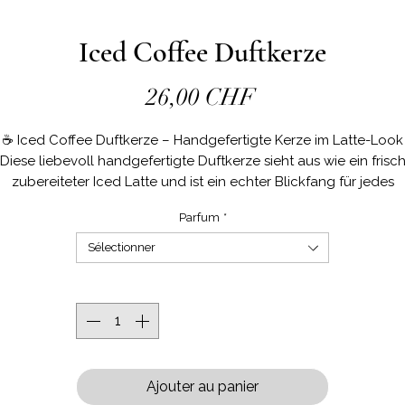
Iced Coffee Duftkerze
Prix
26,00 CHF
☕ Iced Coffee Duftkerze – Handgefertigte Kerze im Latte-Look
Diese liebevoll handgefertigte Duftkerze sieht aus wie ein frisc
zubereiteter Iced Latte und ist ein echter Blickfang für jedes
Zuhause. Die Kombination aus cremigem Sojawachs und
Parfum
*
ransparenten Eiswürfeln aus Gelwachs sorgt für einen besonde
realistischen Kaffee-Look.
Sélectionner
Perfekt für Kaffeeliebhaber, als Geschenk oder als stilvolle
Dekoration für Küche, Wohnzimmer oder Coffee Corner.
Quantité
*
✨ Besonderheiten
• Handgefertigt in der Schweiz
• Hergestellt aus Sojawachs und Gelwachs
• Mit hochwertigem Duftöl
Ajouter au panier
• Realistische Iced Coffee Optik